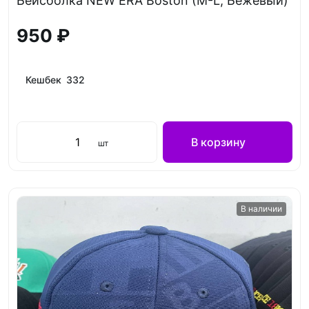
Бейсболка NEW ERA Boston (M-L, Бежевый)
950 ₽
Кешбек 332
В корзину
шт
В наличии