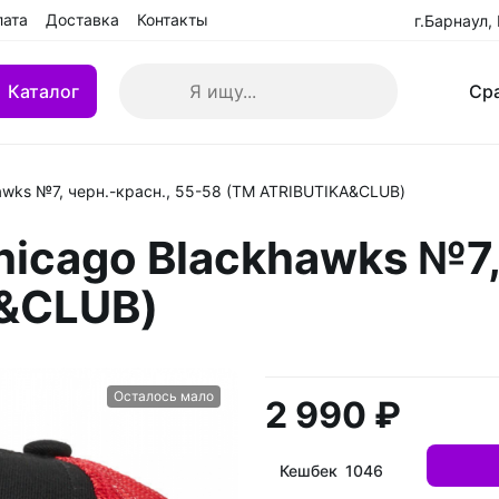
лата
Доставка
Контакты
г.Барнаул,
Каталог
Ср
awks №7, черн.-красн., 55-58 (ТМ ATRIBUTIKA&CLUB)
кие клюшки
Клюшки детские YTH
icago Blackhawks №7, 
 БУ
Клюшки переходные IN
A&CLUB)
взрослые (SR)
Клюшки ремонтированн
Осталось мало
2 990 ₽
Кешбек 1046