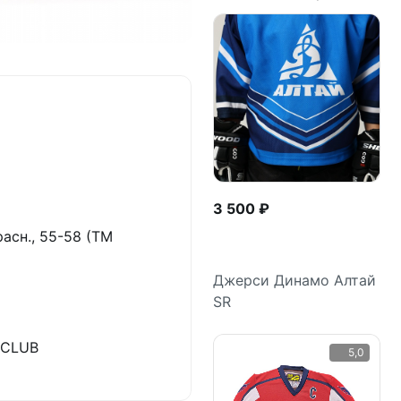
3 500 ₽
асн., 55-58 (ТМ
Джерси Динамо Алтай
SR
Подробнее
&CLUB
5,0