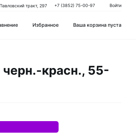
+7 (3852) 75-00-97
Войти
 Павловский тракт, 297
авнение
Избранное
Ваша корзина пуста
Клюшки Юниорские JR
черн.-красн., 55-
T
Крюки
ые