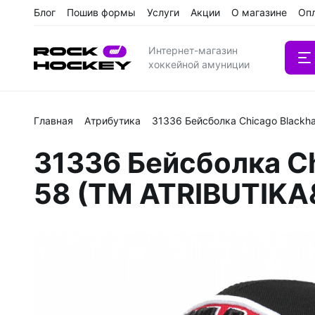
Блог
Пошив формы
Услуги
Акции
О магазине
Оп
Интернет-магазин
хоккейной амуниции
Главная
Атрибутика
31336 Бейсболка Chicago Blackh
Вратарс
31336 Бейсболка Ch
Клюшки
58 (ТМ ATRIBUTIK
Клюшки 