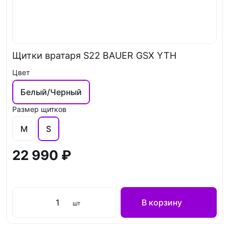
Щитки вратаря S22 BAUER GSX YTH
Цвет
Белый/Черный
Размер щитков
M
S
22 990 ₽
В корзину
шт