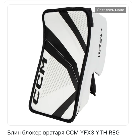
Осталось мало
Блин блокер вратаря CCM YFX3 YTH REG