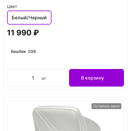
Цвет
Белый/Черный
11 990 ₽
Кешбек 599
В корзину
шт
Осталось мало