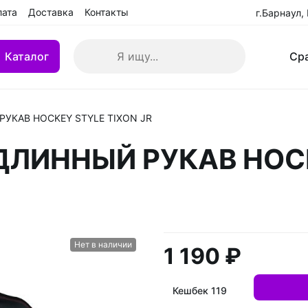
лата
Доставка
Контакты
г.Барнаул,
Каталог
Ср
УКАВ HOCKEY STYLE TIXON JR
кие клюшки
Клюшки детские YTH
ДЛИННЫЙ РУКАВ HOCK
 БУ
Клюшки переходные IN
взрослые (SR)
Клюшки ремонтированн
Нет в наличии
1 190 ₽
Кешбек 119