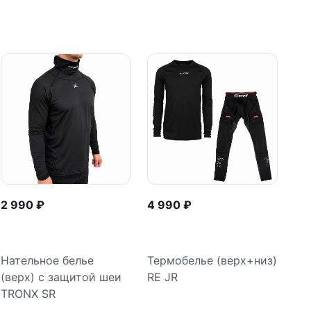
2 990 ₽
4 990 ₽
Нательное белье
Термобелье (верх+низ)
(верх) с защитой шеи
RE JR
Подробнее
Подробнее
TRONX SR