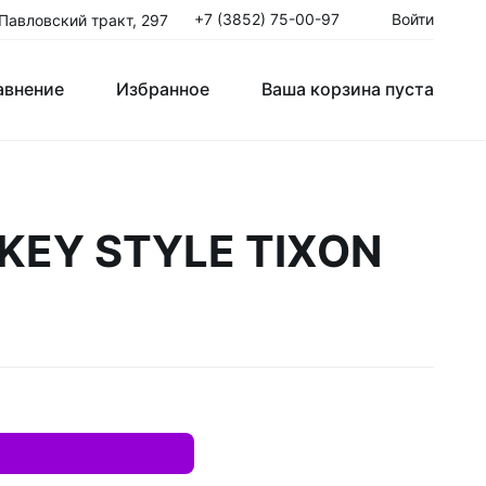
+7 (3852) 75-00-97
Войти
 Павловский тракт, 297
авнение
Избранное
Ваша корзина пуста
Клюшки Юниорские JR
EY STYLE TIXON
T
Крюки
ые