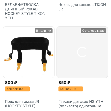
БЕЛЬЕ ФУТБОЛКА
Чехлы для коньков TIXON
ДЛИННЫЙ РУКАВ
JR
HOCKEY STYLE TIXON
YTH
В наличии
Осталось мало
800 ₽
850 ₽
Кешбек 80
Кешбек 85
Пояс для гамаш JR
Гамаши детские HS YTH
(HOCKEY STYLE)
(полиэстр) однотонные