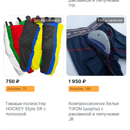
раковиной и липучками
Yth
Осталось мало
Нет в наличии
750 ₽
1 950 ₽
Кешбек 75
Кешбек 195
Гамаши полиэстер
Компрессионное белье
HOCKEY Style SR с
TIXON (шорты) c
полоской
раковиной и липучками
JR