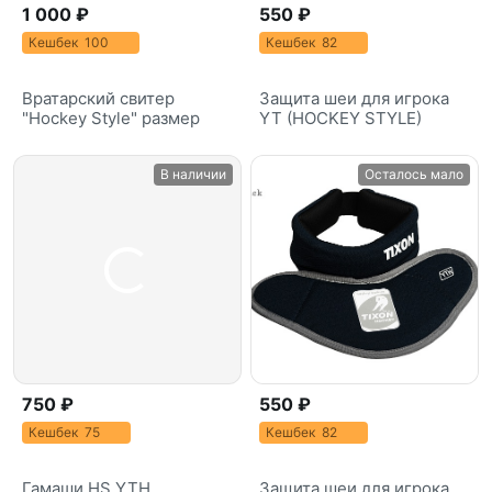
1 000 ₽
550 ₽
Кешбек 100
Кешбек 82
Вратарский свитер
Защита шеи для игрока
"Hockey Style" размер
YT (HOCKEY STYLE)
В наличии
Осталось мало
750 ₽
550 ₽
Кешбек 75
Кешбек 82
Гамаши HS YTH
Защита шеи для игрока