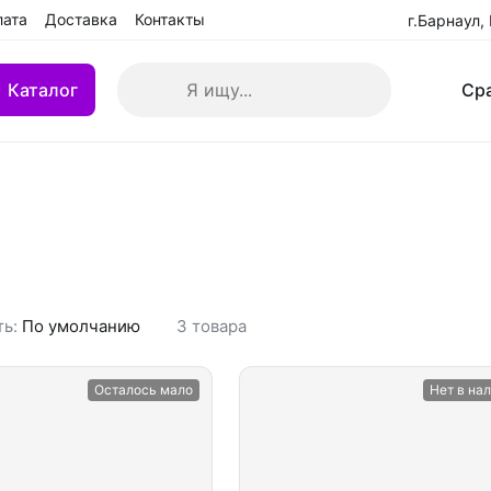
лата
Доставка
Контакты
г.Барнаул,
ог
Поиск
Ср
Блог
Пошив формы
Каталог
Ср
кие клюшки
Клюшки детские YTH
 БУ
Клюшки переходные IN
взрослые (SR)
Клюшки ремонтированн
ть:
По умолчанию
3
товара
Осталось мало
Нет в на