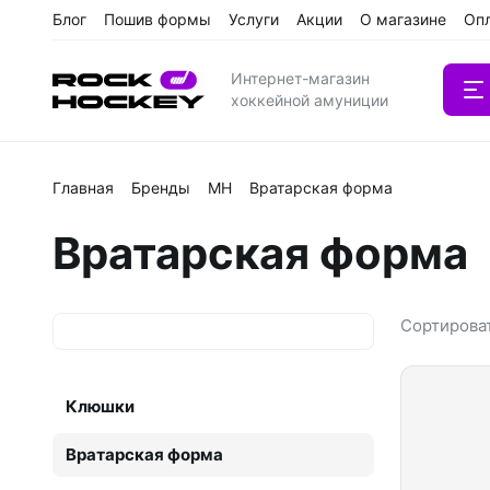
Блог
Пошив формы
Услуги
Акции
О магазине
Оп
Катал
Интернет-магазин
хоккейной амуниции
Главная
Бренды
MH
Вратарская форма
Вратарс
Вратарская форма
Клюшки
Клюшки 
Сортирова
Клюшки
Вратарская форма