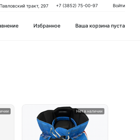
+7 (3852) 75-00-97
Войти
 Павловский тракт, 297
авнение
Избранное
Ваша корзина пуста
авнение
Избранное
Ваша корзина пуста
Клюшки Юниорские JR
T
Крюки
ые
личии
Нет в наличии