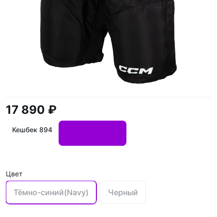
17 890 ₽
Кешбек 894
Цвет
Тёмно-синий(Navy)
Черный