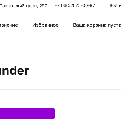
+7 (3852) 75-00-97
Войти
 Павловский тракт, 297
авнение
Избранное
Ваша корзина пуста
Клюшки Юниорские JR
under
T
Крюки
ые