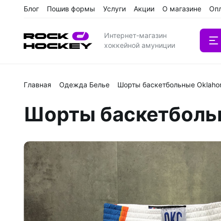
Блог
Пошив формы
Услуги
Акции
О магазине
Оп
Интернет-магазин
хоккейной амуниции
Главная
Одежда Белье
Шорты баскетбольные Oklahom
Вратарс
Шорты баскетбольн
Клюшки
Клюшки 