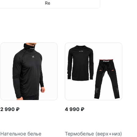
Re
2 990 ₽
4 990 ₽
Нательное белье
Термобелье (верх+низ)