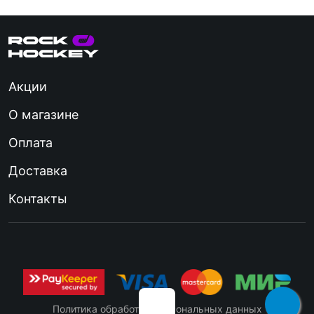
Акции
О магазине
Оплата
Доставка
Контакты
Политика обработки персональных данных
Вратарские клюшки
Клюшки детские
Кл