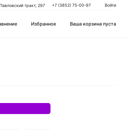
+7 (3852) 75-00-97
Войти
 Павловский тракт, 297
авнение
Избранное
Ваша корзина пуста
Клюшки Юниорские JR
T
Крюки
ые