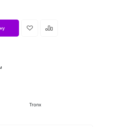
ну
м
Tronx