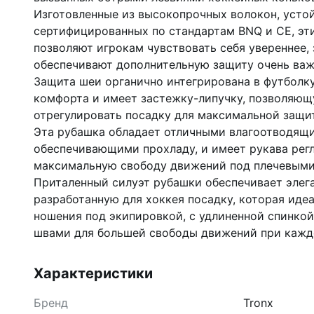
Изготовленные из высокопрочных волокон, усто
сертифицированных по стандартам BNQ и CE, эт
позволяют игрокам чувствовать себя увереннее, 
обеспечивают дополнительную защиту очень важ
Защита шеи органично интегрирована в футболк
комфорта и имеет застежку-липучку, позволяющ
отрегулировать посадку для максимальной защи
Эта рубашка обладает отличными влагоотводящ
обеспечивающими прохладу, и имеет рукава рег
максимальную свободу движений под плечевыми
Приталенный силуэт рубашки обеспечивает элег
разработанную для хоккея посадку, которая иде
ношения под экипировкой, с удлиненной спинко
швами для большей свободы движений при каждо
Характеристики
Бренд
Tronx