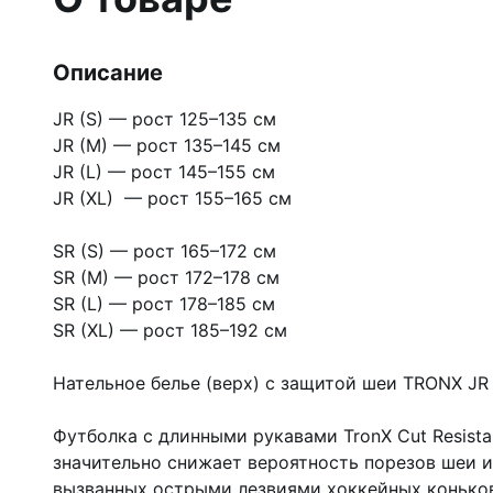
Описание
JR (S) — рост 125–135 см
JR (M) — рост 135–145 см
JR (L) — рост 145–155 см
JR (XL) — рост 155–165 см
SR (S) — рост 165–172 см
SR (M) — рост 172–178 см
SR (L) — рост 178–185 см
SR (XL) — рост 185–192 см
Нательное белье (верх) с защитой шеи TRONX JR
Футболка с длинными рукавами TronX Cut Resista
значительно снижает вероятность порезов шеи и
вызванных острыми лезвиями хоккейных коньков