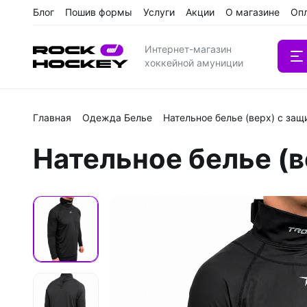
Блог
Пошив формы
Услуги
Акции
О магазине
Оп
Интернет-магазин
хоккейной амуниции
Главная
Одежда Белье
Нательное белье (верх) с за
Вратарс
Нательное белье (в
Клюшки
Клюшки 