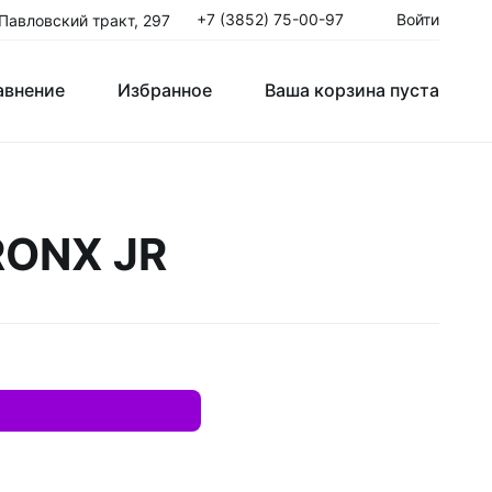
+7 (3852) 75-00-97
Войти
 Павловский тракт, 297
авнение
Избранное
Ваша корзина пуста
Клюшки Юниорские JR
RONX JR
T
Крюки
ые