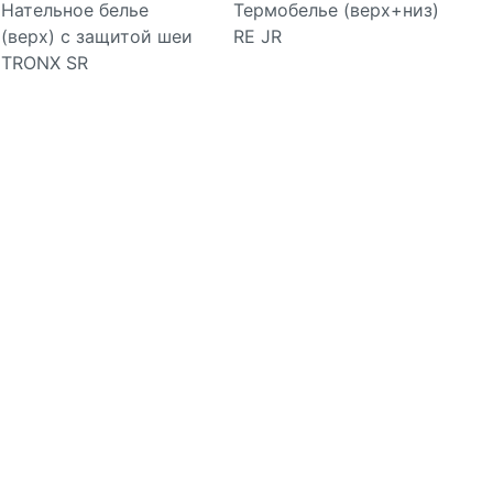
Нательное белье
Термобелье (верх+низ)
(верх) с защитой шеи
RE JR
Подробнее
Подробнее
TRONX SR