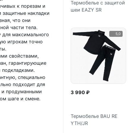
Термобелье с защитой
йчивых к порезам и
шеи EAZY SR
и защитные накладки
Подробнее
зная, что они
ной части тела.
5,0
у для максимального
ую игрокам точно
ты.
ими свойствами,
лан, гарантирующие
 подкладками.
антную, специально
ально подходит для
й и продуманными
3 990 ₽
м шаге и смене.
Термобелье BAU RE
YTH/JR
Подробнее