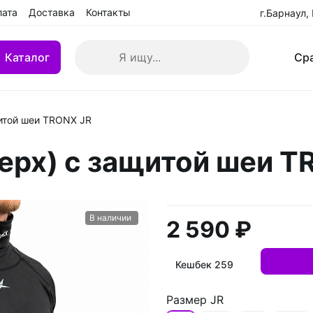
лата
Доставка
Контакты
г.Барнаул,
Каталог
Ср
щитой шеи TRONX JR
кие клюшки
Клюшки детские YTH
ерх) с защитой шеи T
 БУ
Клюшки переходные IN
взрослые (SR)
Клюшки ремонтированн
В наличии
2 590 ₽
Кешбек 259
Размер JR