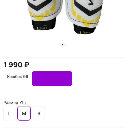
1 990 ₽
Кешбек 99
Размер Yth
L
M
S