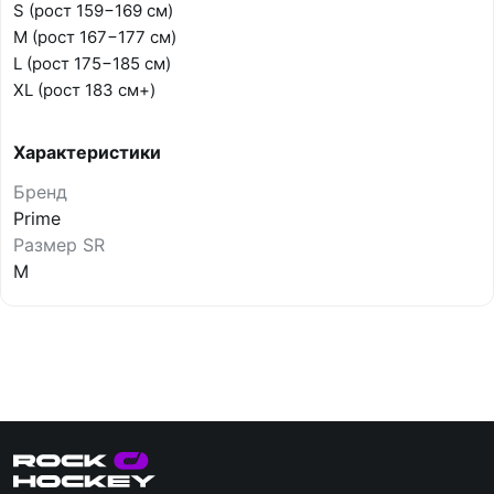
S (рост 159−169 см)
M (рост 167−177 см)
L (рост 175−185 см)
XL (рост 183 см+)
Характеристики
Бренд
Prime
Размер SR
M