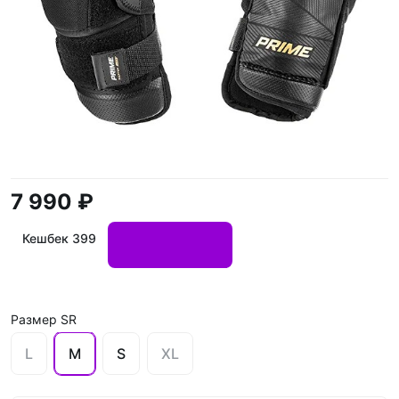
7 990 ₽
Кешбек 399
Размер SR
L
M
S
XL