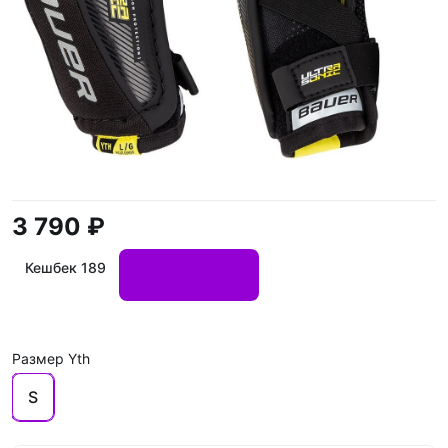
3 790 ₽
Кешбек 189
Размер Yth
S