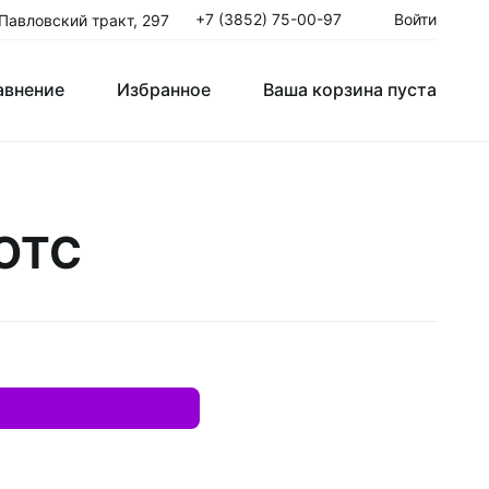
+7 (3852) 75-00-97
Войти
 Павловский тракт, 297
авнение
Избранное
Ваша корзина пуста
Клюшки Юниорские JR
 ОТС
T
Крюки
ые