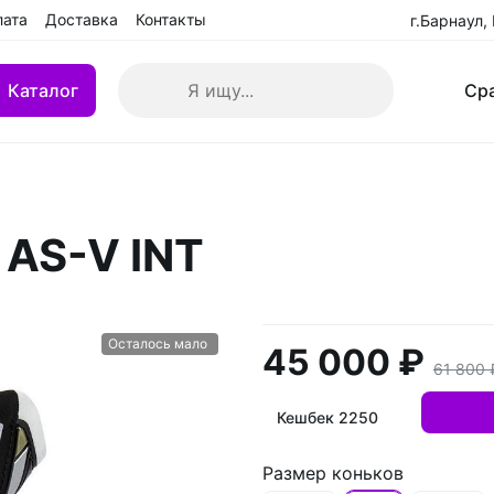
лата
Доставка
Контакты
г.Барнаул,
Каталог
Ср
кие клюшки
Клюшки детские YTH
AS-V INT
 БУ
Клюшки переходные IN
взрослые (SR)
Клюшки ремонтированн
Осталось мало
45 000 ₽
61 800 
Кешбек 2250
Размер коньков