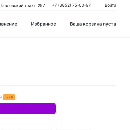
+7 (3852) 75-00-97
Войти
 Павловский тракт, 297
авнение
Избранное
Ваша корзина пуста
Клюшки Юниорские JR
T
Крюки
ые
₽
-27%