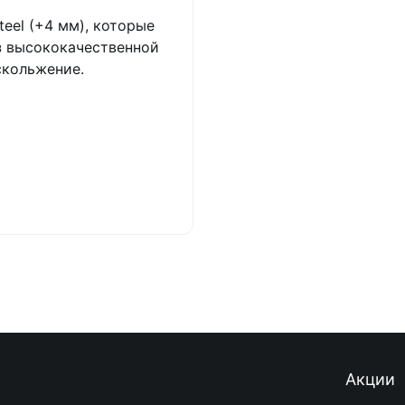
eel (+4 мм), которые
з высококачественной
скольжение.
Акции