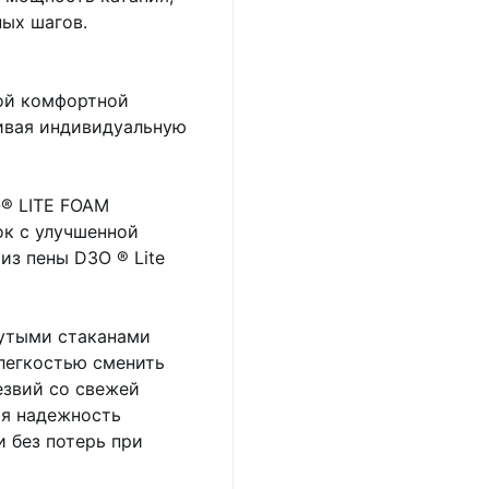
ых шагов.
ой комфортной
чивая индивидуальную
® LITE FOAM
к с улучшенной
из пены D3O ® Lite
утыми стаканами
легкостью сменить
езвий со свежей
ая надежность
 без потерь при