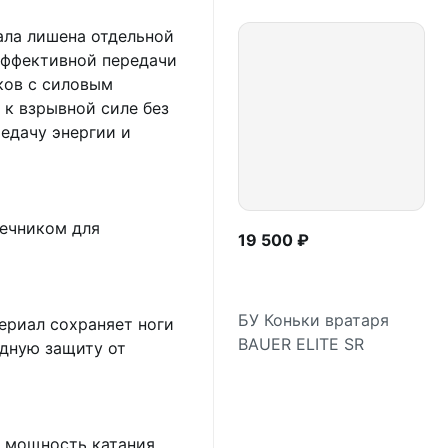
ала лишена отдельной
эффективной передачи
ков с силовым
 к взрывной силе без
едачу энергии и
ечником для
19 500 ₽
БУ Коньки вратаря
риал сохраняет ноги
BAUER ELITE SR
одную защиту от
Подробнее
 мощность катания,