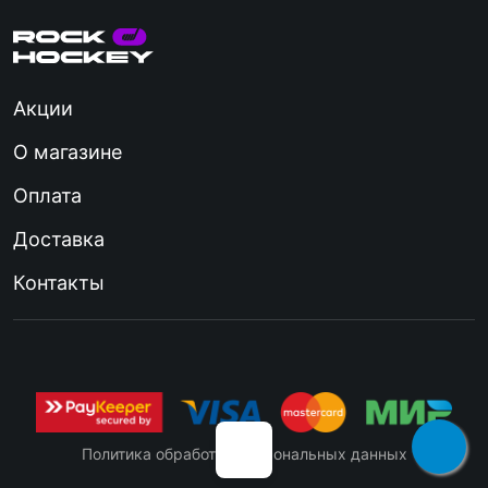
Акции
О магазине
Оплата
Доставка
Контакты
Политика обработки персональных данных
Вратарские клюшки
Клюшки детские
Кл
YTH
ре