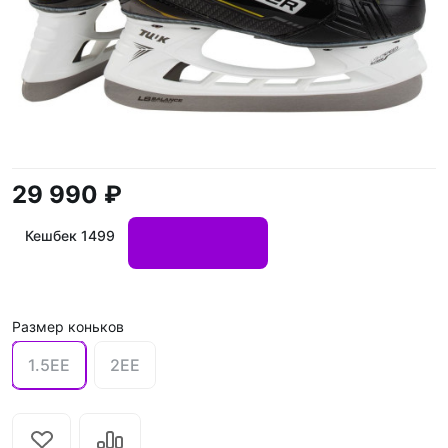
29 990 ₽
Кешбек 1499
Размер коньков
1.5EE
2EE