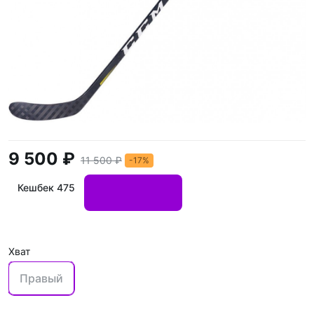
9 500 ₽
11 500 ₽
-17%
Кешбек 475
Хват
Правый