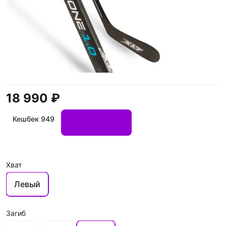
18 990 ₽
Кешбек 949
Хват
Левый
Загиб