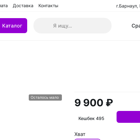
лата
Доставка
Контакты
г.Барнаул,
Каталог
Ср
кие клюшки
Клюшки детские YTH
 БУ
Клюшки переходные IN
взрослые (SR)
Клюшки ремонтированн
Осталось мало
9 900 ₽
Кешбек 495
Хват