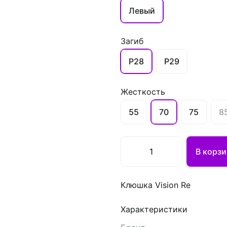
Левый
Загиб
P28
P29
Жесткость
55
70
75
8
В корзи
Клюшка Vision Re
Характеристики