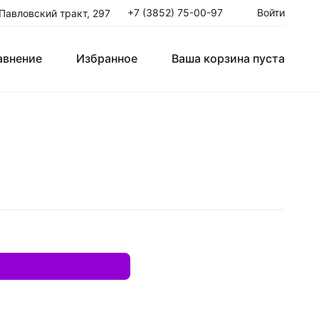
+7 (3852) 75-00-97
Войти
 Павловский тракт, 297
авнение
Избранное
Ваша корзина пуста
Клюшки Юниорские JR
T
Крюки
ые