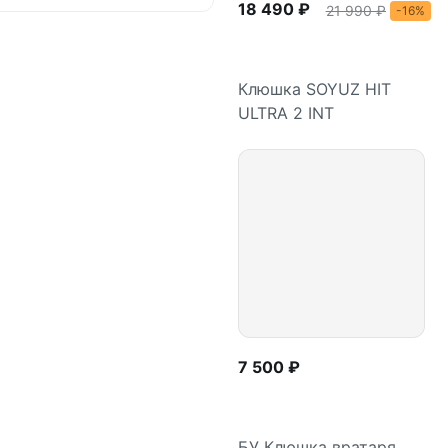
18 490 ₽
21 990 ₽
-16%
Клюшка SOYUZ HIT
ULTRA 2 INT
Подробнее
7 500 ₽
БУ Клюшка вратаря