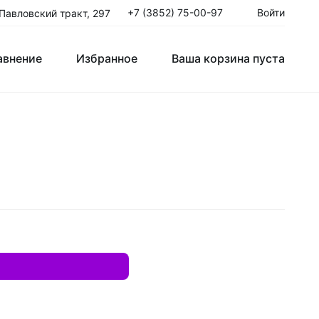
+7 (3852) 75-00-97
Войти
 Павловский тракт, 297
авнение
Избранное
Ваша корзина пуста
Клюшки Юниорские JR
T
Крюки
ые