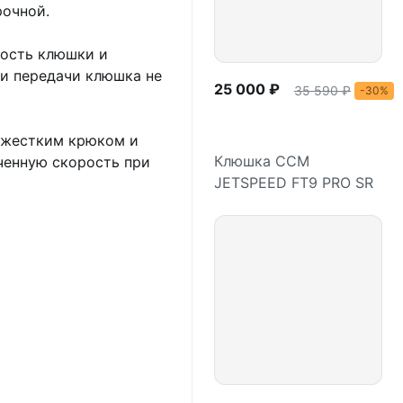
рочной.
ость клюшки и
ли передачи клюшка не
25 000 ₽
35 590 ₽
-30%
 жестким крюком и
Клюшка CCM
ченную скорость при
JETSPEED FT9 PRO SR
Подробнее