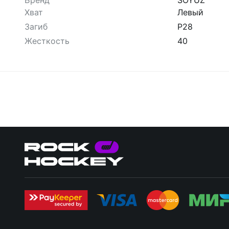
Бренд
SOYUZ
Хват
Левый
Загиб
P28
Жесткость
40