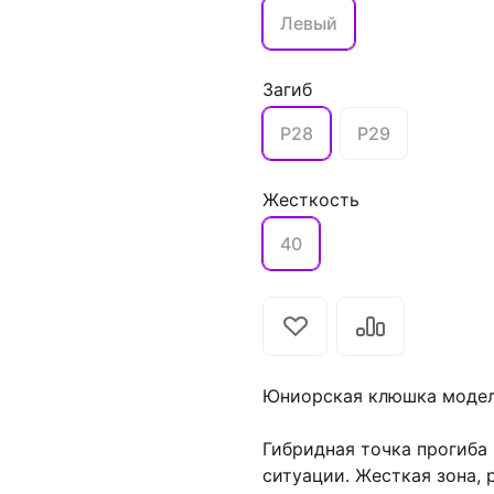
Левый
Загиб
P28
P29
Жесткость
40
Юниорская клюшка модел
Гибридная точка прогиба
ситуации. Жесткая зона,