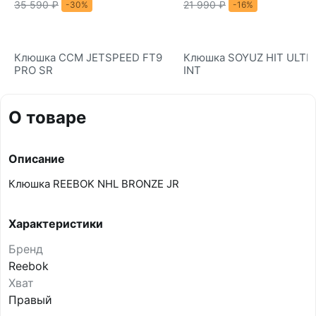
35 590 ₽
21 990 ₽
-30%
-16%
Клюшка CCM JETSPEED FT9
Клюшка SOYUZ HIT ULTR
PRO SR
INT
О товаре
Описание
Клюшка REEBOK NHL BRONZE JR
Характеристики
Бренд
Reebok
Хват
Правый