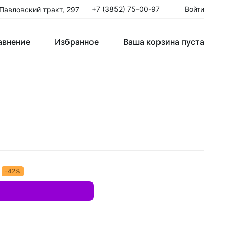
+7 (3852) 75-00-97
Войти
 Павловский тракт, 297
авнение
Избранное
Ваша корзина пуста
Клюшки Юниорские JR
T
Крюки
ые
-42%