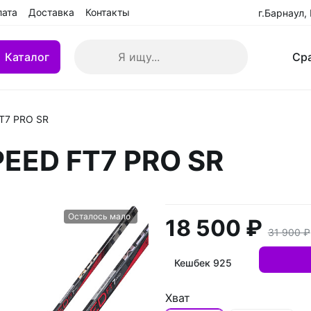
лата
Доставка
Контакты
г.Барнаул,
Каталог
Ср
T7 PRO SR
кие клюшки
Клюшки детские YTH
EED FT7 PRO SR
 БУ
Клюшки переходные IN
взрослые (SR)
Клюшки ремонтированн
Осталось мало
18 500 ₽
31 900 ₽
Кешбек 925
Хват