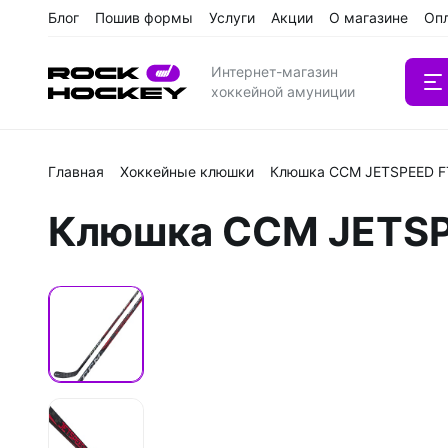
Блог
Пошив формы
Услуги
Акции
О магазине
Оп
Интернет-магазин
хоккейной амуниции
Главная
Хоккейные клюшки
Клюшка CCM JETSPEED F
Вратарс
Клюшка CCM JETSP
Клюшки
Клюшки 