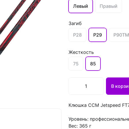
Левый
Правый
Загиб
P28
P29
P90TM
Жесткость
75
85
В корзи
Клюшка CCM Jetspeed FT7
Уровень: профессиональн
Вес: 365 г