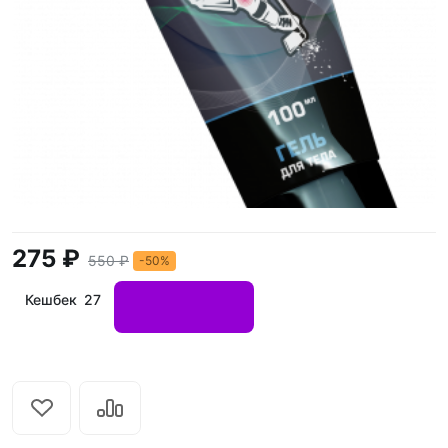
275 ₽
550 ₽
-50%
Кешбек 27