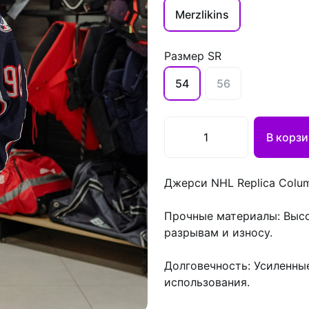
Merzlikins
Размер SR
54
56
В корзи
Джерси NHL Replica Colu
Прочные материалы: Высо
разрывам и износу.
Долговечность: Усиленны
использования.