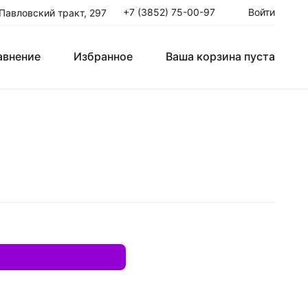
+7 (3852) 75-00-97
Войти
 Павловский тракт, 297
авнение
Избранное
Ваша корзина пуста
Клюшки Юниорские JR
T
Крюки
ые