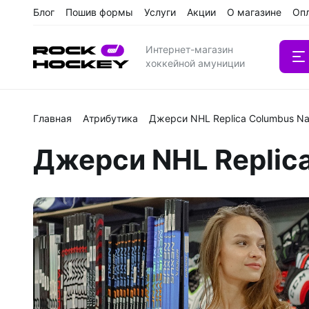
Блог
Пошив формы
Услуги
Акции
О магазине
Оп
Интернет-магазин
хоккейной амуниции
Главная
Атрибутика
Джерси NHL Replica Columbus N
Вратарс
Джерси NHL Replic
Клюшки
Клюшки 