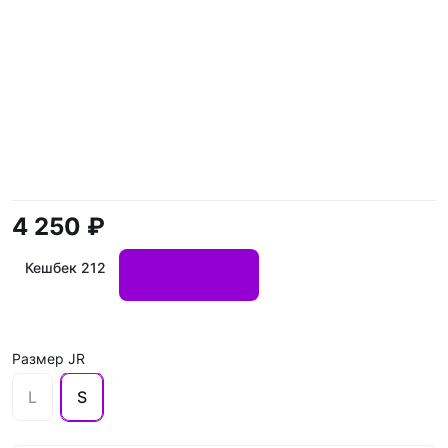
4 250 ₽
Кешбек 212
Размер JR
L
S