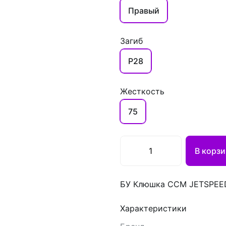
Правый
Загиб
P28
Жесткость
75
В корзи
БУ Клюшка CCM JETSPEED
Характеристики