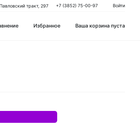
+7 (3852) 75-00-97
Войти
 Павловский тракт, 297
авнение
Избранное
Ваша корзина пуста
Клюшки Юниорские JR
T
Крюки
ые