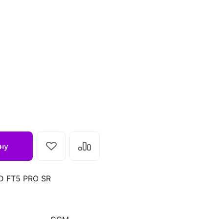
ну
 FT5 PRO SR