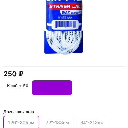
250 ₽
Кешбек 50
Длина шнурков
120''-305см
72"-183см
84"-213см