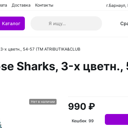
лата
Доставка
Контакты
г.Барнаул,
Каталог
Ср
 3-х цветн., 54-57 (ТМ ATRIBUTIKA&CLUB
кие клюшки
Клюшки детские YTH
e Sharks, 3-х цветн.,
 БУ
Клюшки переходные IN
взрослые (SR)
Клюшки ремонтированн
Нет в наличии
990 ₽
Кешбек 99