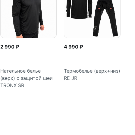
2 990 ₽
4 990 ₽
Нательное белье
Термобелье (верх+низ)
(верх) с защитой шеи
RE JR
Подробнее
Подробнее
TRONX SR