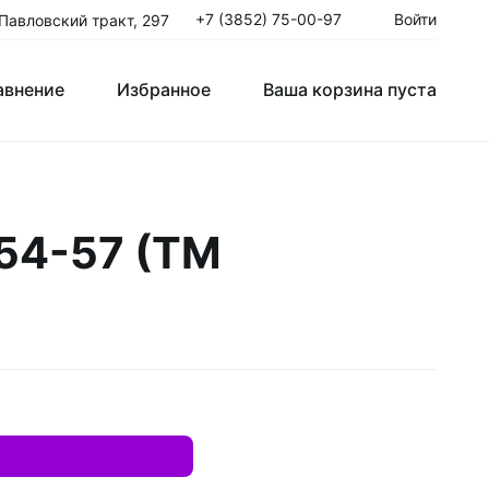
+7 (3852) 75-00-97
Войти
 Павловский тракт, 297
авнение
Избранное
Ваша корзина пуста
Клюшки Юниорские JR
 54-57 (ТМ
T
Крюки
ые