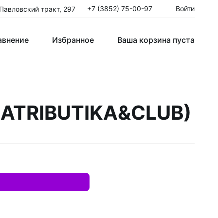
+7 (3852) 75-00-97
Войти
 Павловский тракт, 297
авнение
Избранное
Ваша корзина пуста
Клюшки Юниорские JR
8 ATRIBUTIKA&CLUB)
T
Крюки
ые