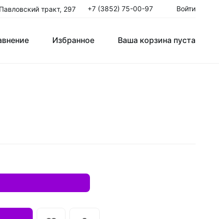
+7 (3852) 75-00-97
Войти
 Павловский тракт, 297
авнение
Избранное
Ваша корзина пуста
Клюшки Юниорские JR
T
Крюки
ые