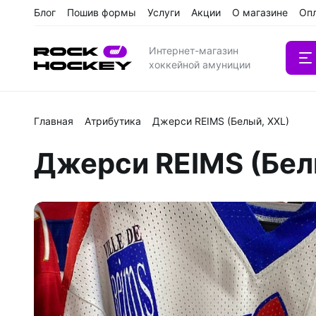
Блог
Пошив формы
Услуги
Акции
О магазине
Оп
Интернет-магазин
хоккейной амуниции
Главная
Атрибутика
Джерси REIMS (Белый, XXL)
Вратарс
Джерси REIMS (Бел
Клюшки
Клюшки 