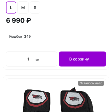
L
M
S
6 990 ₽
Кешбек 349
В корзину
шт
Осталось мало