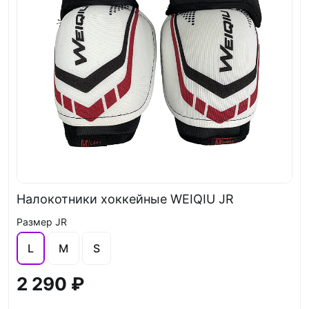
Налокотники хоккейные WEIQIU JR
Размер JR
L
M
S
2 290 ₽