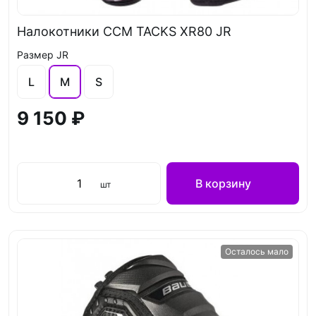
Налокотники CCM TACKS XR80 JR
Размер JR
L
M
S
9 150 ₽
В корзину
шт
Осталось мало