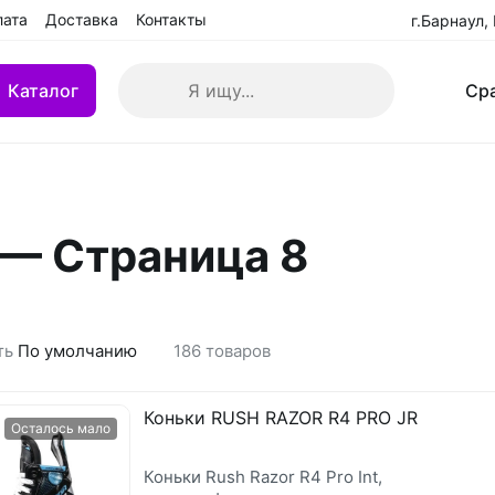
лата
Доставка
Контакты
г.Барнаул,
ог
Поиск
Ср
Блог
Пошив формы
Каталог
Ср
кие клюшки
Клюшки детские YTH
 — Страница 8
 БУ
Клюшки переходные IN
взрослые (SR)
Клюшки ремонтированн
ть
По умолчанию
186
товаров
Коньки RUSH RAZOR R4 PRO JR
Осталось мало
Коньки Rush Razor R4 Pro Int,