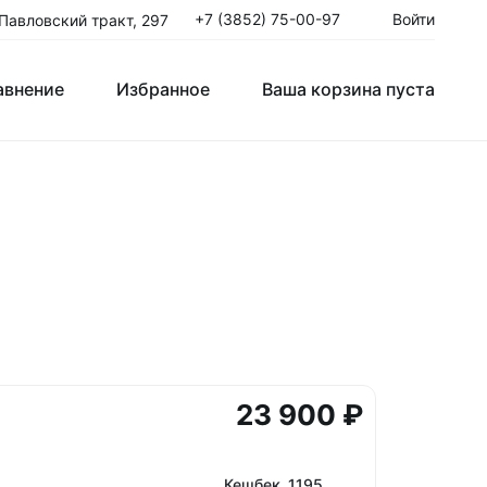
+7 (3852) 75-00-97
Войти
 Павловский тракт, 297
авнение
Избранное
Ваша корзина пуста
авнение
Избранное
Ваша корзина пуста
Клюшки Юниорские JR
T
Крюки
ые
23 900 ₽
Кешбек 1195