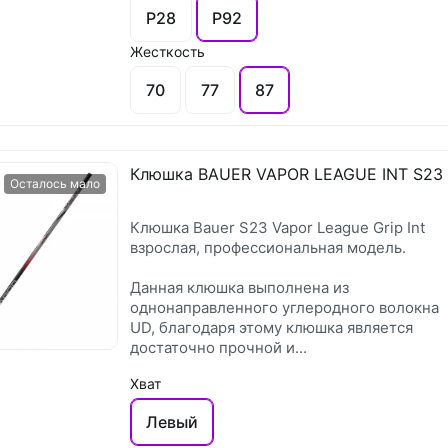
P28
P92
Жесткость
70
77
87
Клюшка BAUER VAPOR LEAGUE INT S23
Осталось мало
Клюшка Bauer S23 Vapor League Grip Int
взрослая, профессиональная модель.
Данная клюшка выполнена из
однонаправленного углеродного волокна
UD, благодаря этому клюшка является
достаточно прочной и...
Хват
Левый