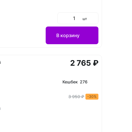
шт
В корзину
2 765 ₽
s
Кешбек 276
3 950 ₽
-30%
й