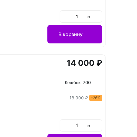
шт
В корзину
14 000 ₽
Кешбек 700
18 900 ₽
-26%
шт