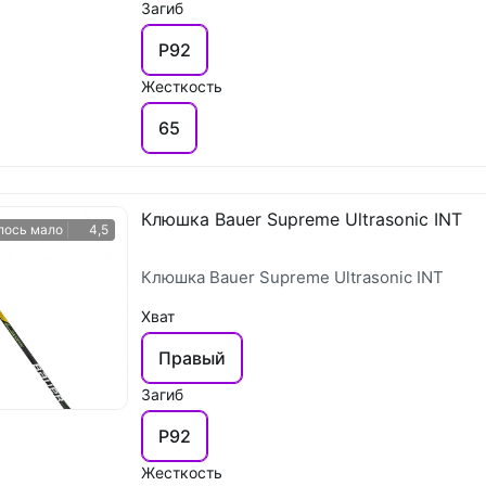
Загиб
P92
Жесткость
65
Клюшка Bauer Supreme Ultrasonic INT
лось мало
4,5
Клюшка Bauer Supreme Ultrasonic INT
Хват
Правый
Загиб
P92
Жесткость