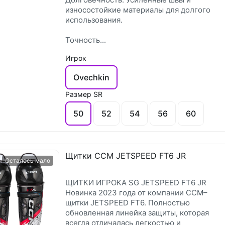
износостойкие материалы для долгого
использования.
Точность...
Игрок
Ovechkin
Размер SR
50
52
54
56
60
Щитки CCM JETSPEED FT6 JR
Осталось мало
ЩИТКИ ИГРОКА SG JETSPEED FT6 JR
Новинка 2023 года от компании CCM–
щитки JETSPEED FT6. Полностью
обновленная линейка защиты, которая
всегда отличалась легкостью и