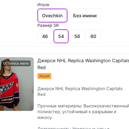
Игрок
Ovechkin
Без имени
Размер SR
46
54
56
60
Джерси NHL Replica Washington Capital
Осталось мало
Red
Акция
Джерси NHL Replica Washington Capitals
Red
Прочные материалы: Высококачественны
полиэстер, устойчивый к разрывам и
износу.
Долговечность: Усиленные швы и