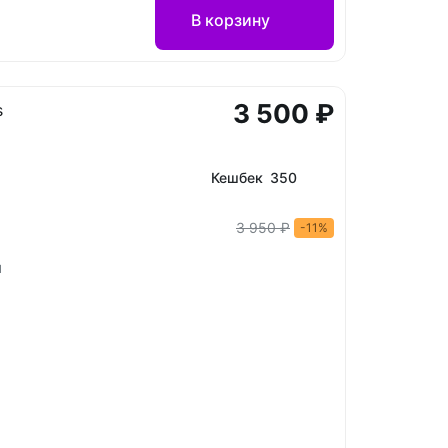
В корзину
3 500 ₽
s
Кешбек 350
3 950 ₽
-11%
й