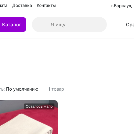
лата
Доставка
Контакты
г.Барнаул,
ог
Поиск
Ср
Блог
Пошив формы
Каталог
Ср
кие клюшки
Клюшки детские YTH
 БУ
Клюшки переходные IN
взрослые (SR)
Клюшки ремонтированн
ть:
По умолчанию
1
товар
Осталось мало