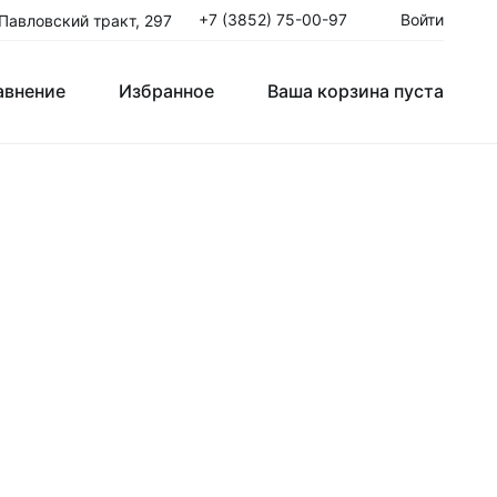
+7 (3852) 75-00-97
Войти
 Павловский тракт, 297
авнение
Избранное
Ваша корзина пуста
авнение
Избранное
Ваша корзина пуста
Клюшки Юниорские JR
T
Крюки
ые