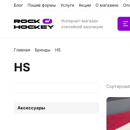
Блог
Пошив формы
Услуги
Акции
О магазине
Оп
Катал
Интернет-магазин
хоккейной амуниции
Главная
Бренды
HS
Вратарс
HS
Клюшки
Клюшки 
Сортирова
Аксессуары