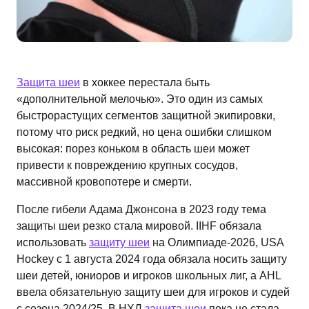
Защита шеи
в хоккее перестала быть
«дополнительной мелочью». Это один из самых
быстрорастущих сегментов защитной экипировки,
потому что риск редкий, но цена ошибки слишком
высокая: порез коньком в область шеи может
привести к повреждению крупных сосудов,
массивной кровопотере и смерти.
После гибели Адама Джонсона в 2023 году тема
защиты шеи резко стала мировой. IIHF обязала
использовать
защиту шеи
на Олимпиаде-2026, USA
Hockey с 1 августа 2024 года обязала носить защиту
шеи детей, юниоров и игроков школьных лиг, а AHL
ввела обязательную защиту шеи для игроков и судей
с сезона 2024/25. В НХЛ
защита шеи
пока не стала