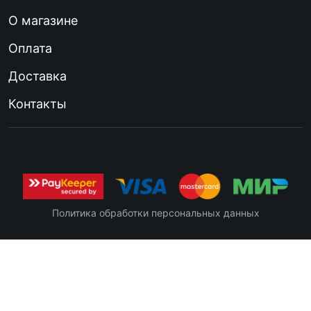
О магазине
Оплата
Доставка
Контакты
Политика обработки персональных данных
Вратарские клюшки
Клюшки детские
Кл
YTH
ре
Клюшки БУ
Клюшки переходные
Кл
Клюшки взрослые
INT
JR
(SR)