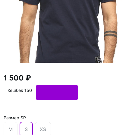
1 500 ₽
Кешбек 150
Размер SR
M
S
XS