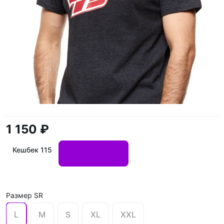
1 150 ₽
Кешбек 115
Размер SR
L
M
S
XL
XXL